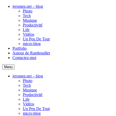
jeromep.net – blog
Photo
Tech
Musique
Productivité
Life
Vidéos
Un Peu De Tout
micro-blog
Portfolio
Autour de Rambouillet
Contactez-moi
Menu
jeromep.net – blog
Photo
Tech
Musique
Productivité
Life
Vidéos
Un Peu De Tout
micro-blog