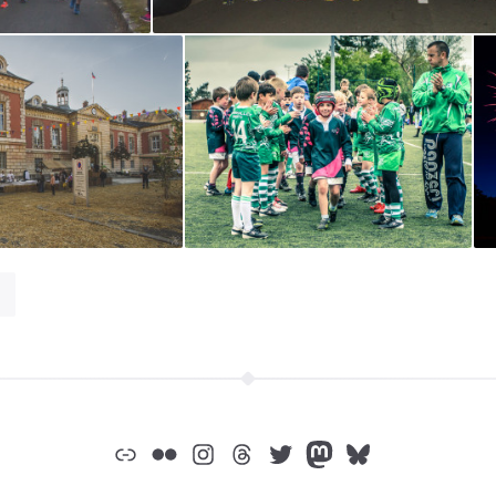
Lien
Flickr
Instagram
Threads
Twitter
Mastodon
Bluesky