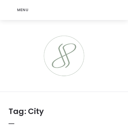
MENU
jeromep.net
Tag:
City