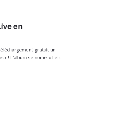
Live en
n téléchargement gratuit un
isir ! L’album se nome « Left