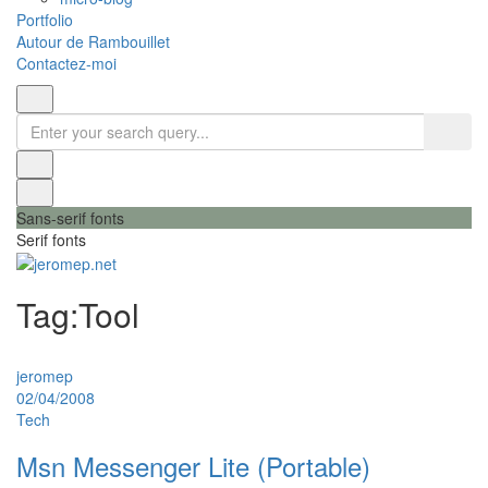
Portfolio
Autour de Rambouillet
Contactez-moi
Sans-serif fonts
Serif fonts
jeromep.net
Tag:
Tool
jeromep
02/04/2008
Tech
Msn Messenger Lite (Portable)