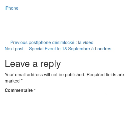
iPhone
Navigation
Previous post
Iphone désimlocké : la vidéo
Next post
Special Event le 18 Septembre à Londres
de
Leave a reply
l’article
Your email address will not be published. Required fields are
marked *
Commentaire
*