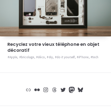
Recyclez votre vieux téléphone en objet
décoratif
Apple
,
bricolage
,
déco
,
diy
,
do it yourself
,
iPhone
,
tech
Widgets
Lien
Flickr
Instagram
Threads
Twitter
Mastodon
Bluesky