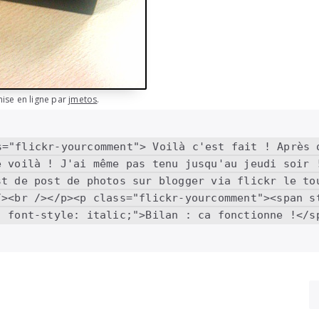
mise en ligne par
jmetos
.
s="flickr-yourcomment"> Voilà c'est fait ! Après q
e voilà ! J'ai même pas tenu jusqu'au jeudi soir !
st de post de photos sur blogger via flickr le tou
/><br /></p><p class="flickr-yourcomment"><span st