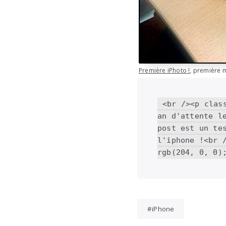
Première iPhoto !
, première 
<br /><p clas
an d'attente l
post est un te
l'iphone !<br 
iPhone