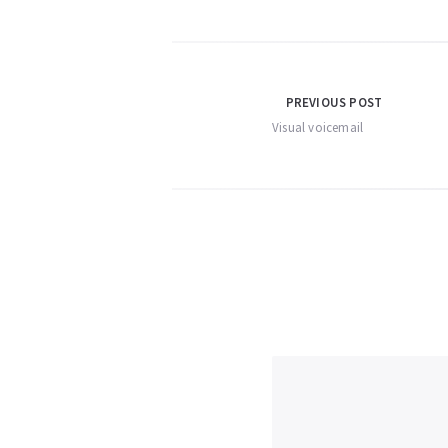
Navigation
PREVIOUS POST
Visual voicemail
de
l’article