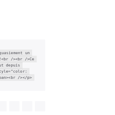
uasiement un 
<br /><br />Ce 
t depuis 
yle="color: 