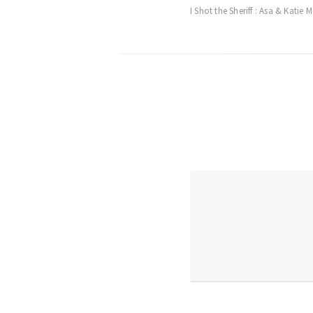
I Shot the Sheriff : Asa & Katie 
de
l’article