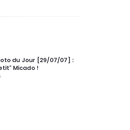
oto du Jour [29/07/07] :
etit" Micado !
e