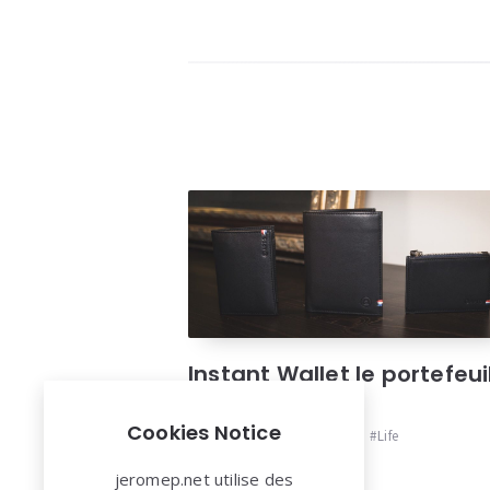
Instant Wallet le portefeui
modulable
Cookies Notice
accessoires
,
cuir
,
french
,
Life
jeromep.net utilise des