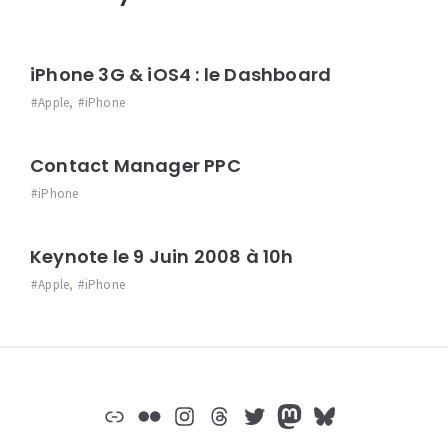
iPhone 3G & iOS4 : le Dashboard
Apple
,
iPhone
Contact Manager PPC
iPhone
Keynote le 9 Juin 2008 à 10h
Apple
,
iPhone
Widgets
Lien
Flickr
Instagram
Threads
Twitter
Mastodon
Bluesky