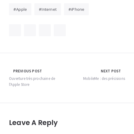
Apple
Internet
iPhone
Navigation
PREVIOUS POST
NEXT POST
de
Ouverture très prochaine de
MobileMe : des précisions
l'Apple Store
l’article
Leave A Reply