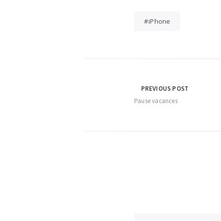
iPhone
Navigation
PREVIOUS POST
Pause vacances
de
l’article