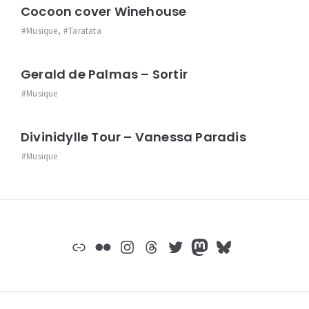
Cocoon cover Winehouse
Musique
,
Taratata
Gerald de Palmas – Sortir
Musique
Divinidylle Tour – Vanessa Paradis
Musique
Widgets
Lien
Flickr
Instagram
Threads
Twitter
Mastodon
Bluesky