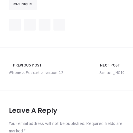
Musique
Navigation
PREVIOUS POST
NEXT POST
de
iPhone et Podcast en version 2.2
Samsung NC10
l’article
Leave A Reply
Your email address will not be published. Required fields are
marked *