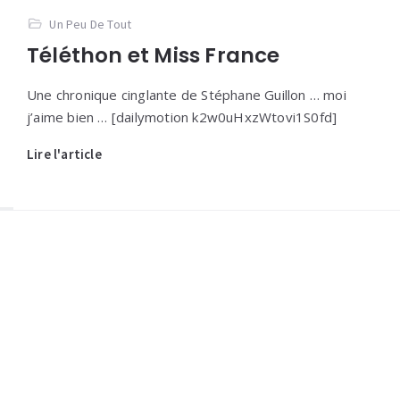
Un Peu De Tout
Téléthon et Miss France
Une chronique cinglante de Stéphane Guillon … moi
j’aime bien … [dailymotion k2w0uHxzWtovi1S0fd]
Lire l'article