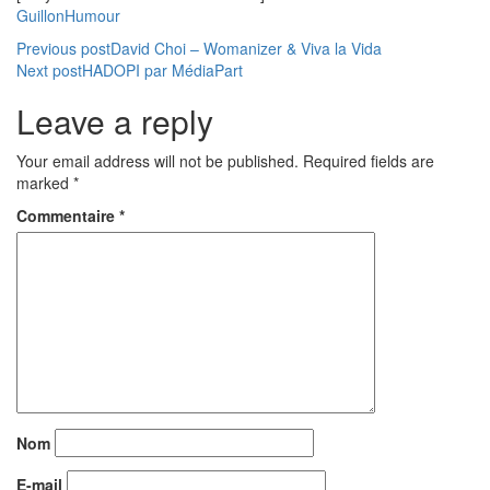
Guillon
Humour
Navigation
Previous post
David Choi – Womanizer & Viva la Vida
Next post
HADOPI par MédiaPart
de
Leave a reply
l’article
Your email address will not be published. Required fields are
marked *
Commentaire
*
Nom
E-mail