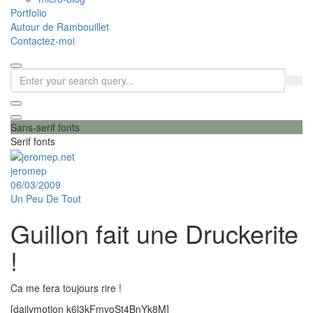
Portfolio
Autour de Rambouillet
Contactez-moi
Sans-serif fonts
Serif fonts
jeromep
06/03/2009
Un Peu De Tout
Guillon fait une Druckerite
!
Ca me fera toujours rire !
[dailymotion k6l3kFmvoSt4BnYk8M]