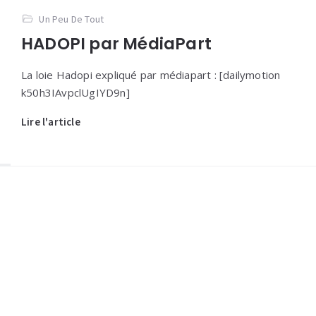
Un Peu De Tout
HADOPI par MédiaPart
La loie Hadopi expliqué par médiapart : [dailymotion
k50h3IAvpclUgIYD9n]
Lire l'article