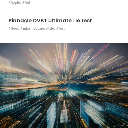
Apple
,
Test
Pinnacle DVBT Ultimate : le test
Geek
,
informatique
,
télé
,
Test