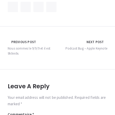
Navigation
PREVIOUS POST
NEXT POST
de
Nous sommes le 9/9/9 et il est
Podcast Bug – Apple Keynote
9h9m9s
l’article
Leave A Reply
Your email address will not be published. Required fields are
marked *
Commentaire
*