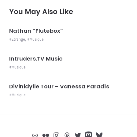
You May Also Like
Nathan “Flutebox”
Etrange
,
Musique
Intruders.TV Music
Musique
Divinidylle Tour – Vanessa Paradis
Musique
Widgets
Lien
Flickr
Instagram
Threads
Twitter
Mastodon
Bluesky