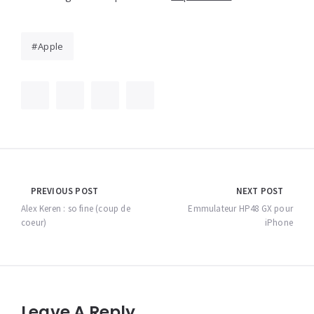
Apple
Navigation
PREVIOUS POST
NEXT POST
de
Alex Keren : so fine (coup de
Emmulateur HP48 GX pour
coeur)
iPhone
l’article
Leave A Reply