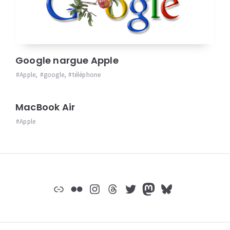
Google nargue Apple
Apple
,
google
,
téléphone
MacBook Air
Apple
Widgets
Lien
Flickr
Instagram
Threads
Twitter
Mastodon
Bluesky