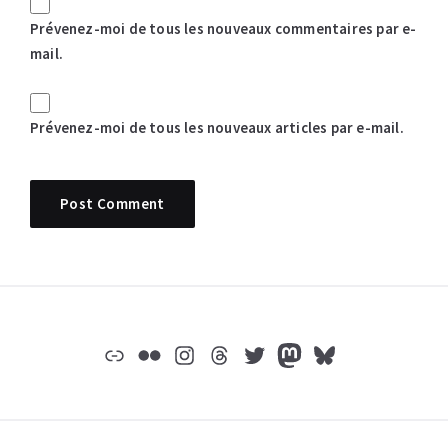
Prévenez-moi de tous les nouveaux commentaires par e-
mail.
Prévenez-moi de tous les nouveaux articles par e-mail.
Widgets
Lien
Flickr
Instagram
Threads
Twitter
Mastodon
Bluesky