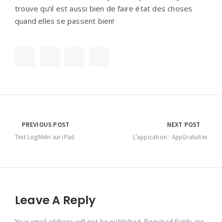
trouve qu’il est aussi bien de faire état des choses
quand elles se passent bien!
Navigation
PREVIOUS POST
NEXT POST
de
Test LogMeIn sur iPad
L’appication : AppGratuites
l’article
Leave A Reply
Your email address will not be published. Required fields are