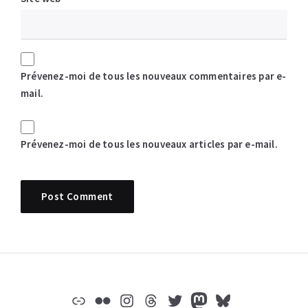
Prévenez-moi de tous les nouveaux commentaires par e-
mail.
Prévenez-moi de tous les nouveaux articles par e-mail.
Widgets
Lien
Flickr
Instagram
Threads
Twitter
Mastodon
Bluesky