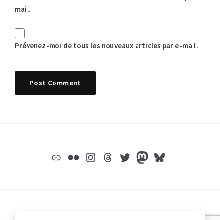
mail.
Prévenez-moi de tous les nouveaux articles par e-mail.
Widgets
Lien
Flickr
Instagram
Threads
Twitter
Mastodon
Bluesky
© jeromep.net /
mentions légales
/
Mastodon