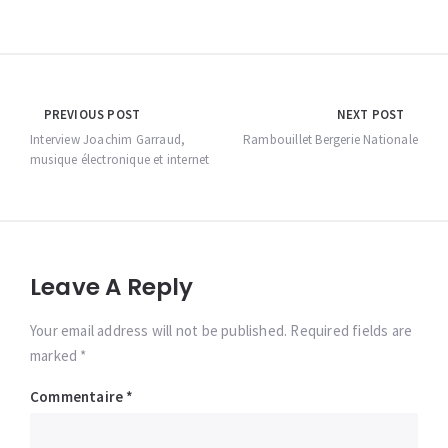
Navigation
PREVIOUS POST
NEXT POST
de
Interview Joachim Garraud,
Rambouillet Bergerie Nationale
musique électronique et internet
l’article
Leave A Reply
Your email address will not be published. Required fields are
marked *
Commentaire
*