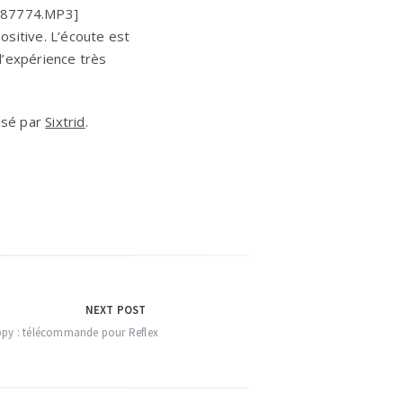
6387774.MP3]
ositive. L’écoute est
 l’expérience très
assé par
Sixtrid
.
NEXT POST
ppy : télécommande pour Reflex