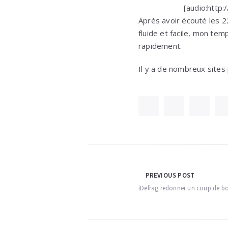
[audio:http
Après avoir écouté les 2
fluide et facile, mon tem
rapidement.
Il y a de nombreux sites
Navigation
PREVIOUS POST
iDefrag redonner un coup de bo
de
l’article