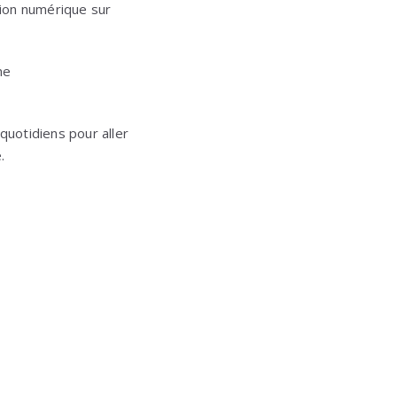
sion numérique sur
me
uotidiens pour aller
.