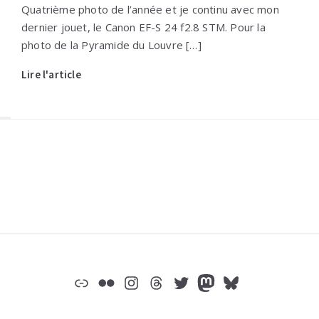
Quatrième photo de l’année et je continu avec mon
dernier jouet, le Canon EF-S 24 f2.8 STM. Pour la
photo de la Pyramide du Louvre […]
Lire l'article
Widgets
Lien
Flickr
Instagram
Threads
Twitter
Mastodon
Bluesky