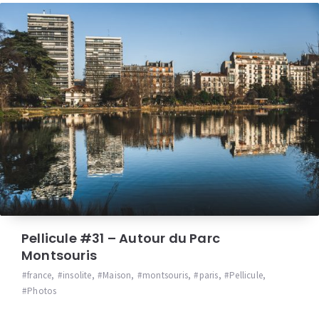
Pellicule #31 – Autour du Parc
Montsouris
france
,
insolite
,
Maison
,
montsouris
,
paris
,
Pellicule
,
Photos