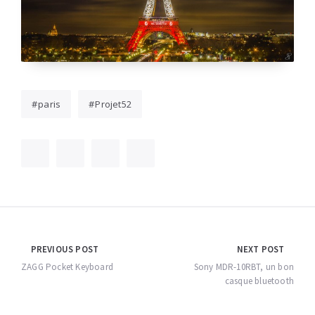
paris
Projet52
Navigation
PREVIOUS POST
NEXT POST
de
ZAGG Pocket Keyboard
Sony MDR-10RBT, un bon
casque bluetooth
l’article