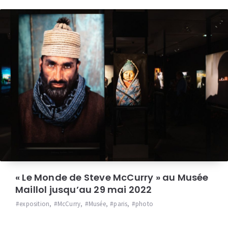
« Le Monde de Steve McCurry » au Musée
Maillol jusqu’au 29 mai 2022
exposition
,
McCurry
,
Musée
,
paris
,
photo