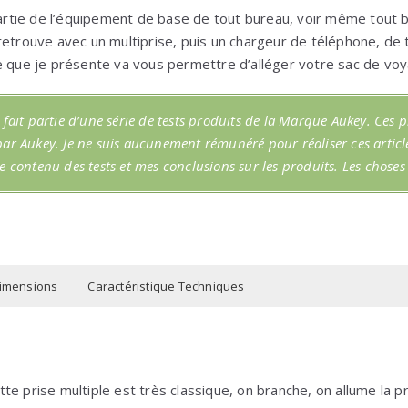
 partie de l’équipement de base de tout bureau, voir même tout 
retrouve avec un multiprise, puis un chargeur de téléphone, de 
e que je présente va vous permettre d’alléger votre sac de vo
 fait partie d’une série de tests produits de la Marque Aukey. Ces 
r Aukey. Je ne suis aucunement rémunéré pour réaliser ces articles
 contenu des tests et mes conclusions sur les produits. Les choses
imensions
Caractéristique Techniques
m
Prix : 23€
( photo produit technique )
e prise multiple est très classique, on branche, on allume la p
m