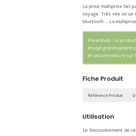
La prise multiprise fait
voyage. Très vite on se 
bluetooth … La multipris
Préambule : c
e produit
envoyé gracieusement pa
en aucune mesure sur le
Fiche Produit
Référence Produit
D
Aukey PA-S8
Longueur :356m
8 Prise :
4 Prise USB
Utilisation
3 Prise électriques
Largeur : 58mm
( photo produit )
Couleur : Blanc
Le fonctionnement de cett
Epaisseur :38m