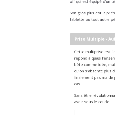
off qui est équipé d’un 
Poids : 340g
Son gros plus est la pr
tablette ou tout autre p
Prise Multiple - A
Cette multiprise est l
répond à quasi l’ensem
bête comme idée, mais
qu’on s’absente plus 
finalement pas ma de p
cas.
Sans être révolutionnai
avoir sous le coude.