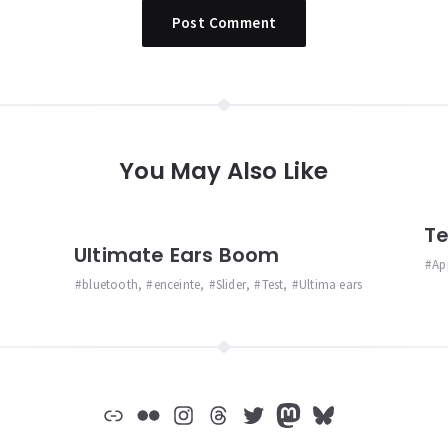
You May Also Like
Te
Ultimate Ears Boom
Ap
bluetooth
,
enceinte
,
Slider
,
Test
,
Ultima ears
Lien
Flickr
Instagram
Threads
Twitter
Mastodon
Bluesky