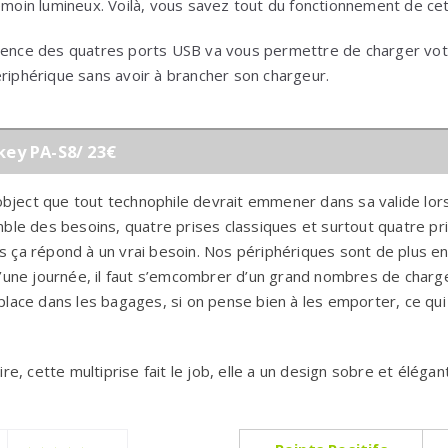
témoin lumineux. Voilà, vous savez tout du fonctionnement de cet
ésence des quatres ports USB va vous permettre de charger vot
ériphérique sans avoir à brancher son chargeur.
ukey PA-S8/ 23€
’object que tout technophile devrait emmener dans sa valide lors
ble des besoins, quatre prises classiques et surtout quatre pr
 ça répond à un vrai besoin. Nos périphériques sont de plus en
d’une journée, il faut s’emcombrer d’un grand nombres de charg
lace dans les bagages, si on pense bien à les emporter, ce qui 
re, cette multiprise fait le job, elle a un design sobre et élégan