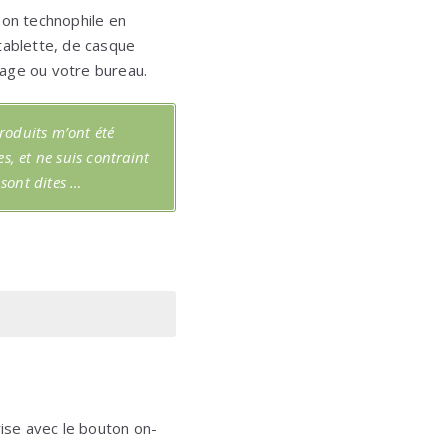
bon technophile en
tablette, de casque
yage ou votre bureau.
produits m’ont été
, et ne suis contraint
 sont dites …
rise avec le bouton on-