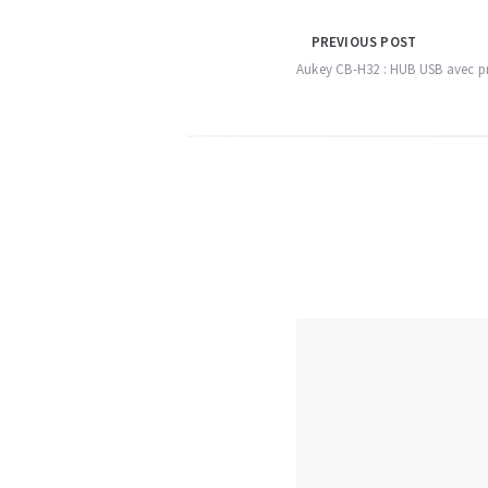
Navigation
PREVIOUS POST
Aukey CB-H32 : HUB USB avec pr
de
l’article