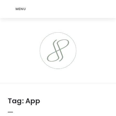
MENU
jeromep.net
Tag:
App