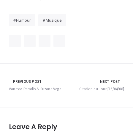
Humour
Musique
Navigation
PREVIOUS POST
NEXT POST
de
Vanessa Paradis & Suzane Vega
Citation du Jour [16/04/08]
l’article
Leave A Reply