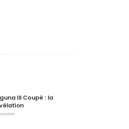
guna III Coupé : la
vélation
tomobile