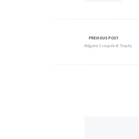
Navigation
PREVIOUS POST
Mégane 3 coupée et Trophy
de
l’article