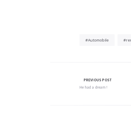
Automobile
re
Navigation
PREVIOUS POST
He had a dream !
de
l’article