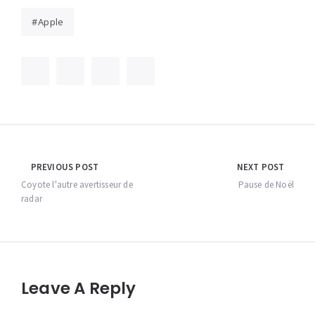
Apple
Navigation
PREVIOUS POST
NEXT POST
de
Coyote l'autre avertisseur de
Pause de Noël
radar
l’article
Leave A Reply