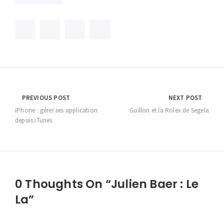
Navigation
PREVIOUS POST
NEXT POST
de
iPhone : gérer ses application
Guillon et la Rolex de Segela
depuis iTunes
l’article
0 Thoughts On “Julien Baer : Le
La”