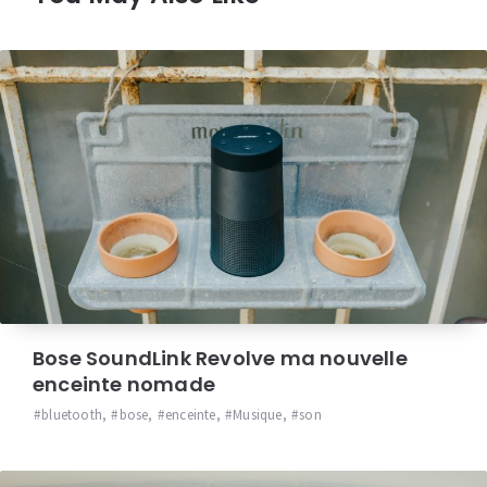
Bose SoundLink Revolve ma nouvelle
enceinte nomade
bluetooth
,
bose
,
enceinte
,
Musique
,
son