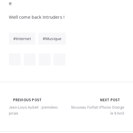
!!!
Well come back Intruders !
Internet
Musique
Navigation
PREVIOUS POST
NEXT POST
de
Jean-Louis Aubert : premières
Nouveau Forfait iPhone Orange
prises
le 8 Avril
l’article