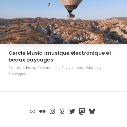
Cercle Music : musique électronique et
beaux paysages
cercle
,
electro
,
électronique
,
live
,
music
,
Musique
,
paysages
Widgets
Lien
Flickr
Instagram
Threads
Twitter
Mastodon
Bluesky