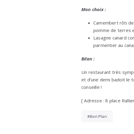
Mon choix :
Camembert rôti de 
pomme de terres et
Lasagne canard conf
parmentier au canar
Bilan :
Un restaurant très sympa
et d’une demi badoit le to
conseille !
[ Adresse : 8 place Ralli
Bon Plan