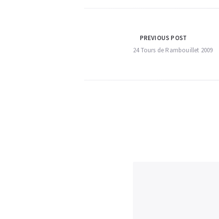
Navigation
PREVIOUS POST
24 Tours de Rambouillet 2009
de
l’article