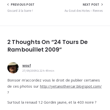
Navigation
PREVIOUS POST
NEXT POST
de
Giscard à la barre !
Au Gout des Hotes – Rennes
l’article
2 Thoughts On “24 Tours De
Rambouillet 2009”
wouf
27/09/2009 à 22 h 49 min
Bonsoir m’accordez vous le droit de publier certaines
de ces photos sur
http://yetanothercar.blogspot.com/
?
Surtout la renaud 12 Gordini jaune, et la 403 noire ?