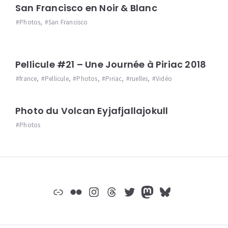
San Francisco en Noir & Blanc
Photos
,
San Francisco
Pellicule #21 – Une Journée à Piriac 2018
france
,
Pellicule
,
Photos
,
Piriac
,
ruelles
,
Vidéo
Photo du Volcan Eyjafjallajokull
Photos
Widgets
Lien
Flickr
Instagram
Threads
Twitter
Mastodon
Bluesky