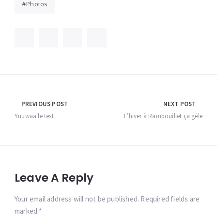
Photos
Navigation
PREVIOUS POST
NEXT POST
de
Yuuwaa le test
L’hiver à Rambouillet ça gèle
l’article
Leave A Reply
Your email address will not be published. Required fields are
marked *