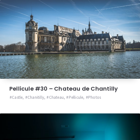
Pellicule #30 – Chateau de Chantilly
Castle
,
Chanitilly
,
Chateau
,
Pellicule
,
Photos