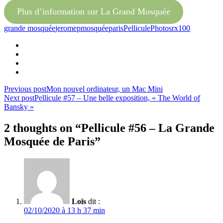
Plus d’information sur La Grand Mosquée
grande mosquée
jeromep
mosquée
paris
Pellicule
Photos
rx100
Navigation
Previous post
Mon nouvel ordinateur, un Mac Mini
Next post
Pellicule #57 – Une belle exposition, « The World of
de
Bansky »
l’article
2 thoughts on “Pellicule #56 – La Grande
Mosquée de Paris”
Loïs
dit :
02/10/2020 à 13 h 37 min