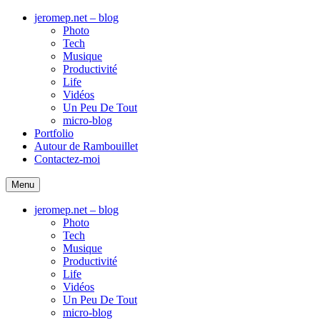
jeromep.net – blog
Photo
Tech
Musique
Productivité
Life
Vidéos
Un Peu De Tout
micro-blog
Portfolio
Autour de Rambouillet
Contactez-moi
Menu
jeromep.net – blog
Photo
Tech
Musique
Productivité
Life
Vidéos
Un Peu De Tout
micro-blog