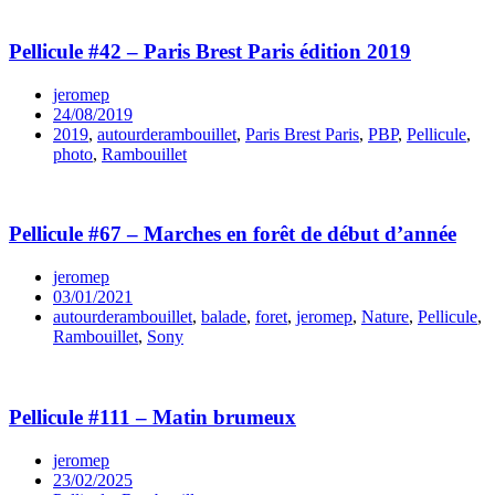
Pellicule #42 – Paris Brest Paris édition 2019
jeromep
24/08/2019
2019
,
autourderambouillet
,
Paris Brest Paris
,
PBP
,
Pellicule
,
photo
,
Rambouillet
Pellicule #67 – Marches en forêt de début d’année
jeromep
03/01/2021
autourderambouillet
,
balade
,
foret
,
jeromep
,
Nature
,
Pellicule
,
Rambouillet
,
Sony
Pellicule #111 – Matin brumeux
jeromep
23/02/2025