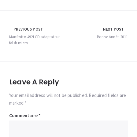
Navigation
PREVIOUS POST
NEXT POST
de
Manfrotto 492LCD adaptateur
Bonne Année 2011
falsh micro
l’article
Leave A Reply
Your email address will not be published. Required fields are
marked *
Commentaire
*