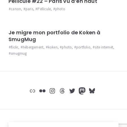
Pellicule #22 – Paris vu d’en haut
canon
,
paris
,
Pellicule
,
photo
Je migre mon portfolio de Koken à
SmugMug
flickr
,
hébergement
,
koken
,
photo
,
portfolio
,
site internet
,
smugmug
Widgets
Lien
Flickr
Instagram
Threads
Twitter
Mastodon
Bluesky
© jeromep.net /
mentions légales
/
Mastodon