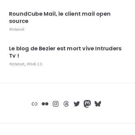
RoundCube Mail, le client mail open
source
Internet
Le blog de Bezier est mort vive Intruders
Tv !
Internet
,
Web 2.0
Widgets
Lien
Flickr
Instagram
Threads
Twitter
Mastodon
Bluesky