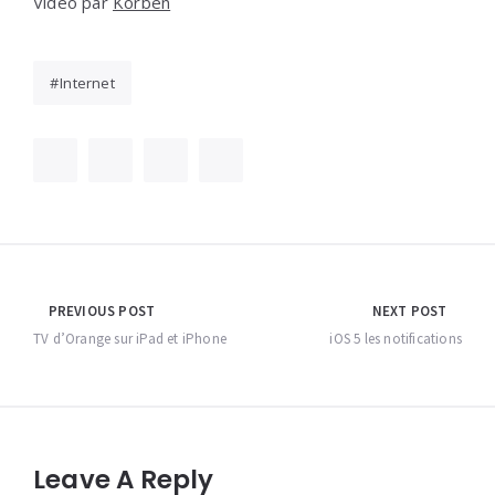
Vidéo par
Korben
Internet
Navigation
PREVIOUS POST
NEXT POST
de
TV d’Orange sur iPad et iPhone
iOS 5 les notifications
l’article
Leave A Reply