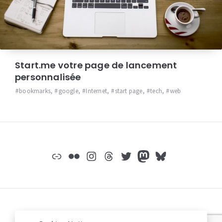
Start.me votre page de lancement
personnalisée
bookmarks
,
google
,
Internet
,
start page
,
tech
,
web
Widgets
Lien
Flickr
Instagram
Threads
Twitter
Mastodon
Bluesky
© jeromep.net /
mentions légales
/
Mastodon