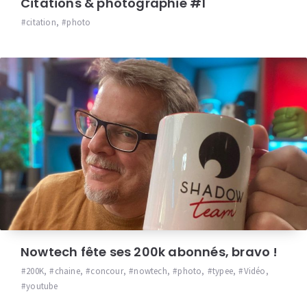
Citations & photographie #1
citation
,
photo
Nowtech fête ses 200k abonnés, bravo !
200K
,
chaine
,
concour
,
nowtech
,
photo
,
typee
,
Vidéo
,
youtube