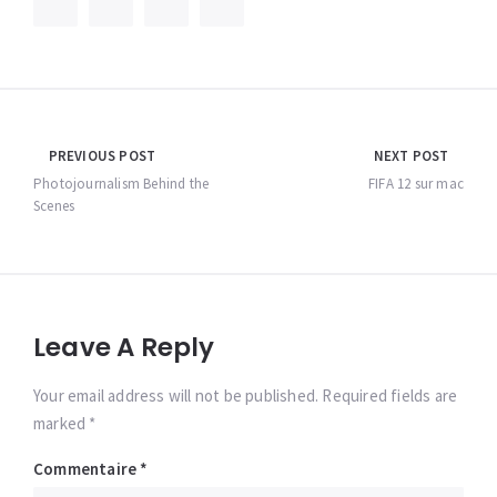
Navigation
PREVIOUS POST
NEXT POST
de
Photojournalism Behind the
FIFA 12 sur mac
Scenes
l’article
Leave A Reply
Your email address will not be published. Required fields are
marked *
Commentaire
*