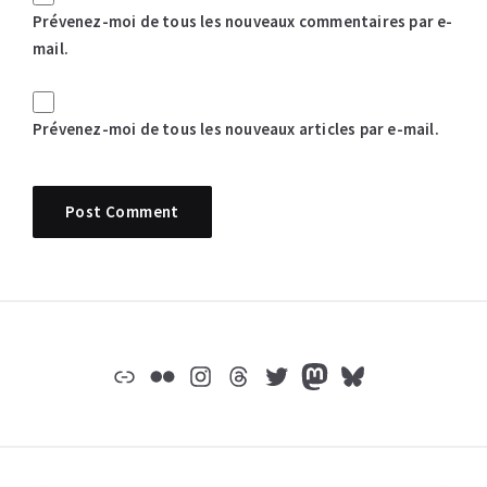
Prévenez-moi de tous les nouveaux commentaires par e-
mail.
Prévenez-moi de tous les nouveaux articles par e-mail.
Widgets
Lien
Flickr
Instagram
Threads
Twitter
Mastodon
Bluesky