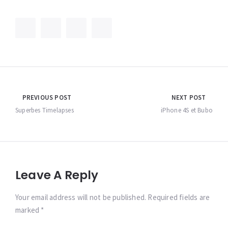
Navigation
PREVIOUS POST
NEXT POST
de
Superbes Timelapses
iPhone 4S et Bubo
l’article
Leave A Reply
Your email address will not be published. Required fields are
marked *