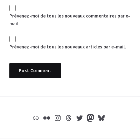
Prévenez-moi de tous les nouveaux commentaires par e-
mail.
Prévenez-moi de tous les nouveaux articles par e-mail.
Widgets
Lien
Flickr
Instagram
Threads
Twitter
Mastodon
Bluesky