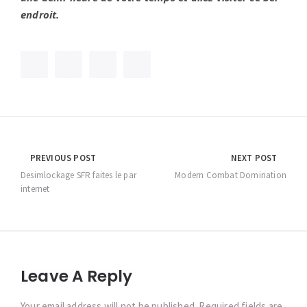
endroit.
Navigation
PREVIOUS POST
NEXT POST
de
Desimlockage SFR faites le par
Modern Combat Domination
internet
l’article
Leave A Reply
Your email address will not be published. Required fields are