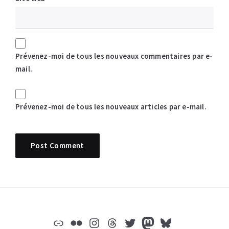
Prévenez-moi de tous les nouveaux commentaires par e-
mail.
Prévenez-moi de tous les nouveaux articles par e-mail.
Widgets
Lien
Flickr
Instagram
Threads
Twitter
Mastodon
Bluesky