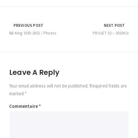
Navigation
PREVIOUS POST
NEXT POST
de
BB King 1925-2015 / Photos
PROJET 52 – 2015#21
l’article
Leave A Reply
Your email address will not be published. Required fields are
marked *
Commentaire
*