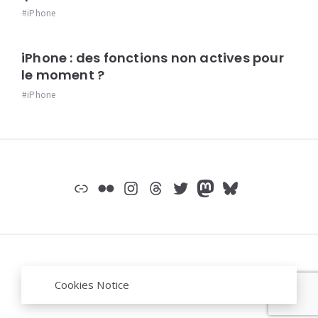
iPhone
iPhone : des fonctions non actives pour
le moment ?
iPhone
Widgets
Lien
Flickr
Instagram
Threads
Twitter
Mastodon
Bluesky
© jeromep.net /
mentions légales
/
Mastodon
Cookies Notice