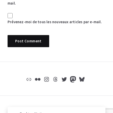
mail.
Prévenez-moi de tous les nouveaux articles par e-mail.
Widgets
Lien
Flickr
Instagram
Threads
Twitter
Mastodon
Bluesky
© jeromep.net /
mentions légales
/
Mastodon