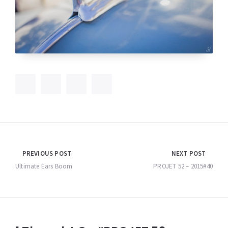
Navigation
PREVIOUS POST
NEXT POST
de
Ultimate Ears Boom
PROJET 52 – 2015#40
l’article