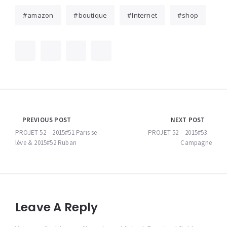
amazon
boutique
Internet
shop
Navigation
PREVIOUS POST
NEXT POST
de
PROJET 52 – 2015#51 Paris se
PROJET 52 – 2015#53 –
lève & 2015#52 Ruban
Campagne
l’article
Leave A Reply