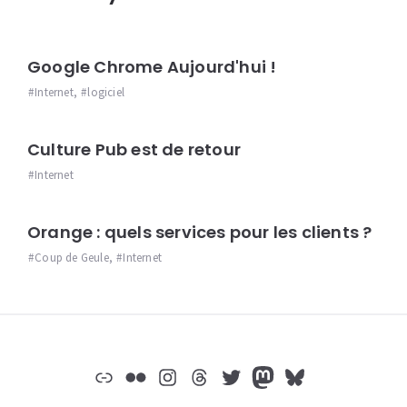
Google Chrome Aujourd'hui !
Internet
,
logiciel
Culture Pub est de retour
Internet
Orange : quels services pour les clients ?
Coup de Geule
,
Internet
Widgets
Lien
Flickr
Instagram
Threads
Twitter
Mastodon
Bluesky