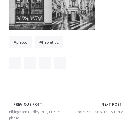
photo
Projet 52
Navigation
PREVIOUS POST
NEXT POST
de
Billingham Hadley Pro, LE sac
Projet 52 – 2016#12 – Street Art
photo
l’article