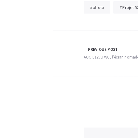
photo
Projet 5
Navigation
PREVIOUS POST
AOC E1759FWU, l’écran nomad
de
l’article