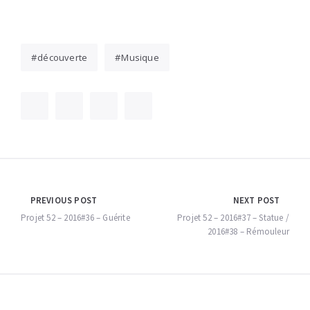
découverte
Musique
Navigation
PREVIOUS POST
NEXT POST
de
Projet 52 – 2016#36 – Guérite
Projet 52 – 2016#37 – Statue /
2016#38 – Rémouleur
l’article