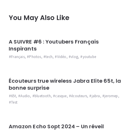
You May Also Like
A SUIVRE #6 : Youtubers Français
Inspirants
Français
,
Photos
,
tech
,
Vidéo
,
vlog
,
youtube
Écouteurs true wireless Jabra Elite 65t, la
bonne surprise
65t
,
Audio
,
bluetooth
,
casque
,
écouteurs
,
jabra
,
jeromep
,
Test
Amazon Echo Sopt 2024 – Un réveil