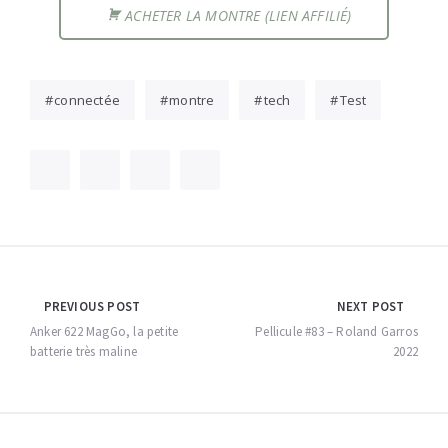
ACHETER LA MONTRE (LIEN AFFILIÉ)
connectée
montre
tech
Test
Navigation
PREVIOUS POST
NEXT POST
de
Anker 622 MagGo, la petite
Pellicule #83 – Roland Garros
batterie très maline
2022
l’article